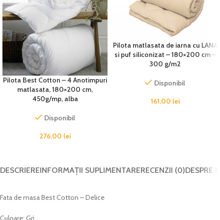
Pilota matlasata de iarna cu LANA
si puf siliconizat – 180×200 cm –
300 g/m2
Pilota Best Cotton – 4 Anotimpuri
Disponibil
matlasata, 180×200 cm,
450g/mp, alba
161,00
lei
Disponibil
276,00
lei
DESCRIERE
INFORMAȚII SUPLIMENTARE
RECENZII (0)
DESPRE 
Fata de masa Best Cotton – Delice
Culoare: Gri