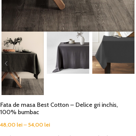
Fata de masa Best Cotton – Delice gri inchis,
100% bumbac
48,00
lei
–
54,00
lei